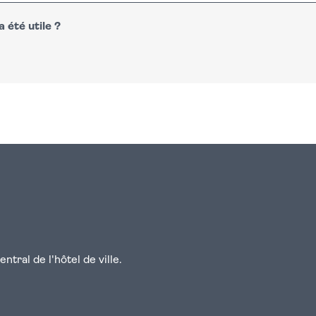
 été utile ?
n
atsapp
courriel
tral de l'hôtel de ville.