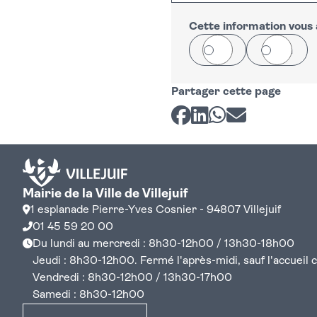
+
−
Cette information vous a
Oui
Non
Partager cette page
Partager sur Facebook
Partager sur LinkedI
Partager sur Wh
Partager par 
Mairie de la Ville de Villejuif
1 esplanade Pierre-Yves Cosnier - 94807 Villejuif
01 45 59 20 00
Du lundi au mercredi : 8h30-12h00 / 13h30-18h00
Jeudi : 8h30-12h00. Fermé l'après-midi, sauf l'accueil cen
Vendredi : 8h30-12h00 / 13h30-17h00
Samedi : 8h30-12h00