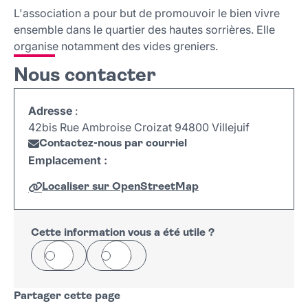
Nous contacter
L'association a pour but de promouvoir le bien vivre
ensemble dans le quartier des hautes sorrières. Elle
organise notamment des vides greniers.
Nous contacter
Adresse
:
42bis Rue Ambroise Croizat 94800 Villejuif
Contactez-nous par courriel
Emplacement :
Localiser sur OpenStreetMap
Leaflet
|
©
OpenStreetMap
+
−
Cette information vous a été utile ?
Oui
Non
Partager cette page