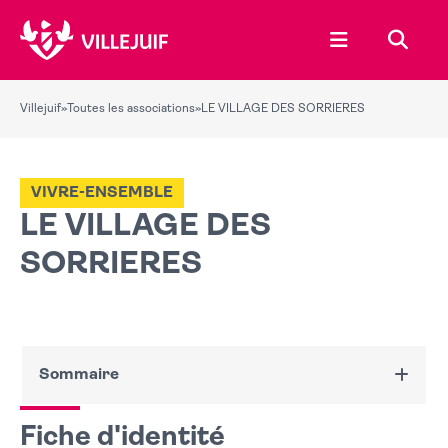
Ouvrir le menu
Recher
Villejuif
»
Toutes les associations
»
LE VILLAGE DES SORRIERES
VIVRE-ENSEMBLE
LE VILLAGE DES
SORRIERES
Sommaire
Fiche d'identité
Fiche d'identité