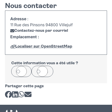
Nous contacter
Adresse
:
11 Rue des Pinsons 94800 Villejuif
Contactez-nous par courriel
Emplacement :
Localiser sur OpenStreetMap
Leaflet
|
©
OpenStreetMap
+
−
Cette information vous a été utile ?
Oui
Non
Partager cette page
Partager sur Facebook
Partager sur LinkedIn
Partager sur Whatsapp
Partager par courriel