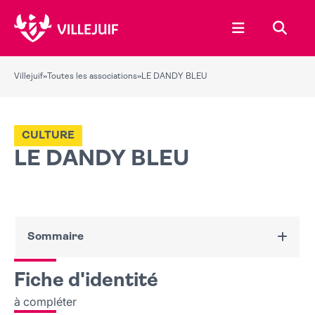
Ouvrir le menu
Recher
Villejuif
»
Toutes les associations
»
LE DANDY BLEU
CULTURE
LE DANDY BLEU
Sommaire
Fiche d'identité
Fiche d'identité
Nous contacter
à compléter