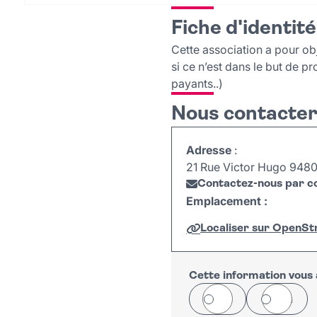
Fiche d'identité
Cette association a pour obj
si ce n’est dans le but de p
payants..)
Nous contacte
Adresse
:
21 Rue Victor Hugo 94800
Contactez-nous par co
Emplacement :
Localiser sur OpenS
+
−
Cette information vous a
Oui
Non