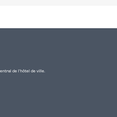
n
atsapp
courriel
tral de l'hôtel de ville.