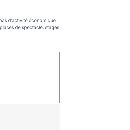
a pas d’activité économique
, places de spectacle, stages
Leaflet
|
©
OpenStreetMap