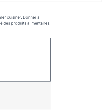
mer cuisiner. Donner à
té des produits alimentaires.
Leaflet
|
©
OpenStreetMap