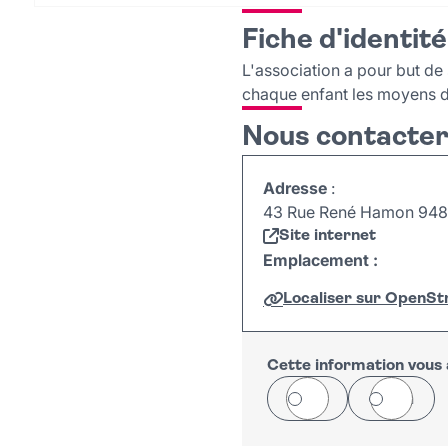
Fiche d'identité
L'association a pour but de 
chaque enfant les moyens de 
Nous contacte
Adresse
:
43 Rue René Hamon 94800
Site internet
Emplacement :
Localiser sur OpenS
+
−
Cette information vous a
Oui
Non