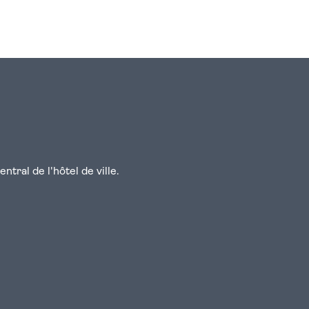
n
atsapp
courriel
tral de l'hôtel de ville.