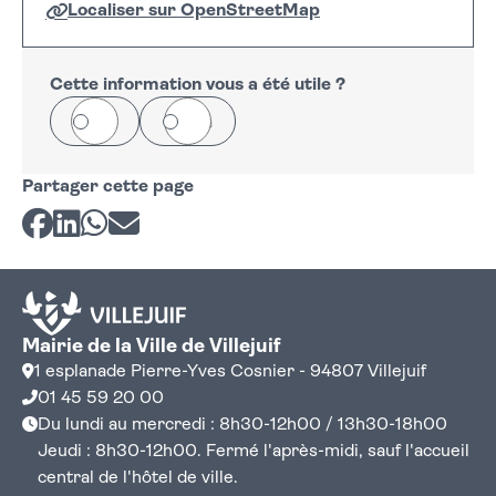
Localiser sur OpenStreetMap
Leaflet
|
©
OpenStreetMap
+
−
Cette information vous a été utile ?
Oui
Non
Partager cette page
Partager sur Facebook
Partager sur LinkedIn
Partager sur Whatsapp
Partager par courriel
Mairie de la Ville de Villejuif
1 esplanade Pierre-Yves Cosnier - 94807 Villejuif
01 45 59 20 00
Du lundi au mercredi : 8h30-12h00 / 13h30-18h00
Jeudi : 8h30-12h00. Fermé l'après-midi, sauf l'accueil
central de l'hôtel de ville.