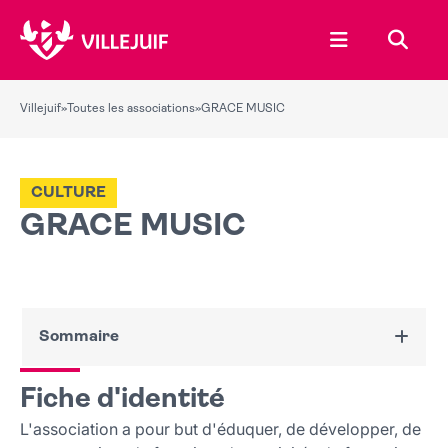
Ouvrir le menu
Recher
Villejuif
»
Toutes les associations
»
GRACE MUSIC
CULTURE
GRACE MUSIC
Sommaire
Fiche d'identité
Fiche d'identité
Nous contacter
L'association a pour but d'éduquer, de développer, de