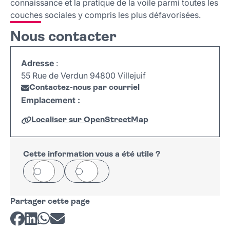
connaissance et la pratique de la voile parmi toutes les
couches sociales y compris les plus défavorisées.
Nous contacter
Adresse
:
55 Rue de Verdun 94800 Villejuif
Contactez-nous par courriel
Emplacement :
Localiser sur OpenStreetMap
Leaflet
|
©
OpenStreetMap
+
−
Cette information vous a été utile ?
Oui
Non
Partager cette page
Partager sur Facebook
Partager sur LinkedIn
Partager sur Whatsapp
Partager par courriel