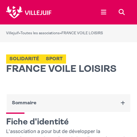
Ouvrir le menu
Recher
Villejuif
»
Toutes les associations
»
FRANCE VOILE LOISIRS
SOLIDARITÉ
SPORT
FRANCE VOILE LOISIRS
Sommaire
Fiche d'identité
Fiche d'identité
Nous contacter
L'association a pour but de développer la