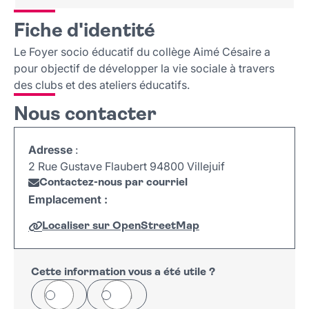
Fiche d'identité
Fiche d'identité
Nous contacter
Le Foyer socio éducatif du collège Aimé Césaire a
pour objectif de développer la vie sociale à travers
des clubs et des ateliers éducatifs.
Nous contacter
Adresse
:
2 Rue Gustave Flaubert 94800 Villejuif
Contactez-nous par courriel
Emplacement :
Localiser sur OpenStreetMap
Leaflet
|
©
OpenStreetMap
+
−
Cette information vous a été utile ?
Oui
Non