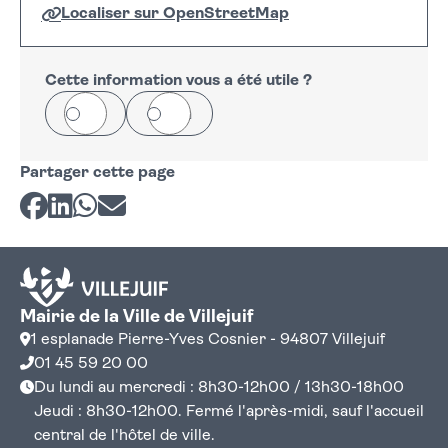
Localiser sur OpenStreetMap
Leaflet
|
©
OpenStreetMap
+
−
Cette information vous a été utile ?
Oui
Non
Partager cette page
Partager sur Facebook
Partager sur LinkedIn
Partager sur Whatsapp
Partager par courriel
Mairie de la Ville de Villejuif
1 esplanade Pierre-Yves Cosnier - 94807 Villejuif
01 45 59 20 00
Du lundi au mercredi : 8h30-12h00 / 13h30-18h00
Jeudi : 8h30-12h00. Fermé l'après-midi, sauf l'accueil
central de l'hôtel de ville.