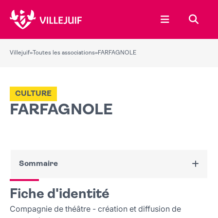
Ouvrir le menu
Recher
Villejuif
»
Toutes les associations
»
FARFAGNOLE
CULTURE
FARFAGNOLE
Sommaire
Fiche d'identité
Fiche d'identité
Nous contacter
Compagnie de théâtre - création et diffusion de