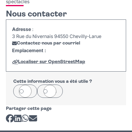
spectacles
Nous contacter
Adresse
:
3 Rue du Nivernais 94550 Chevilly-Larue
Contactez-nous par courriel
Emplacement :
Localiser sur OpenStreetMap
Leaflet
|
©
OpenStreetMap
+
−
Cette information vous a été utile ?
Oui
Non
Partager cette page
Partager sur Facebook
Partager sur LinkedIn
Partager sur Whatsapp
Partager par courriel