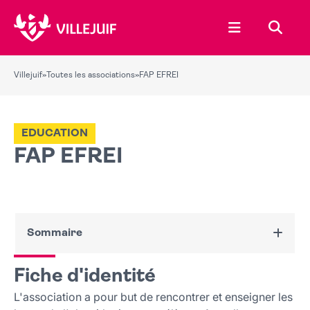
Ouvrir le menu
Recher
Villejuif
»
Toutes les associations
»
FAP EFREI
EDUCATION
FAP EFREI
Sommaire
Fiche d'identité
Fiche d'identité
Nous contacter
L'association a pour but de rencontrer et enseigner les