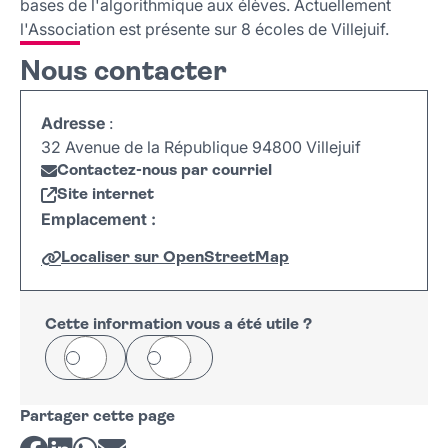
bases de l'algorithmique aux élèves. Actuellement
l'Association est présente sur 8 écoles de Villejuif.
Nous contacter
Adresse
:
32 Avenue de la République 94800 Villejuif
Contactez-nous par courriel
Site internet
Emplacement :
Localiser sur OpenStreetMap
Leaflet
|
©
OpenStreetMap
+
−
Cette information vous a été utile ?
Oui
Non
Partager cette page
Partager sur Facebook
Partager sur LinkedIn
Partager sur Whatsapp
Partager par courriel