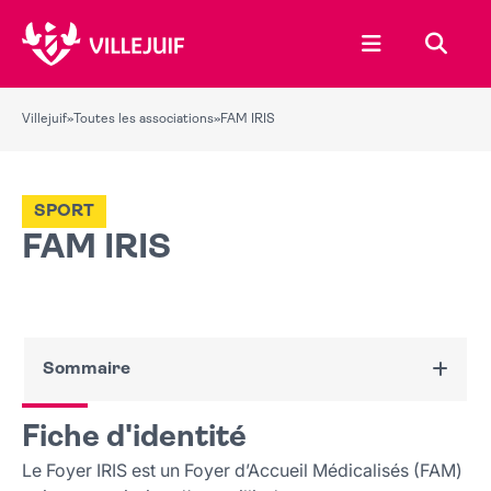
Ouvrir le menu
Recher
Villejuif
»
Toutes les associations
»
FAM IRIS
SPORT
FAM IRIS
Sommaire
Fiche d'identité
Fiche d'identité
Nous contacter
Le Foyer IRIS est un Foyer d’Accueil Médicalisés (FAM)