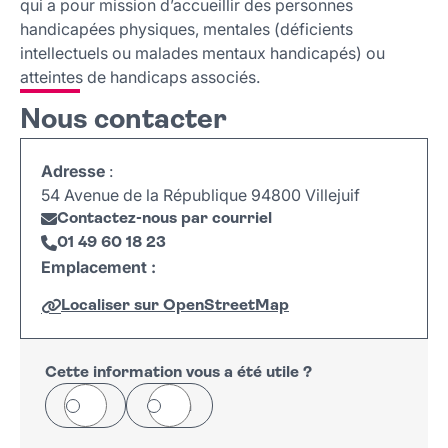
qui a pour mission d’accueillir des personnes
handicapées physiques, mentales (déficients
intellectuels ou malades mentaux handicapés) ou
atteintes de handicaps associés.
Nous contacter
Adresse
:
54 Avenue de la République 94800 Villejuif
Contactez-nous par courriel
01 49 60 18 23
Emplacement :
Localiser sur OpenStreetMap
Leaflet
|
©
OpenStreetMap
+
−
Cette information vous a été utile ?
Oui
Non