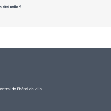
 été utile ?
n
atsapp
courriel
tral de l'hôtel de ville.