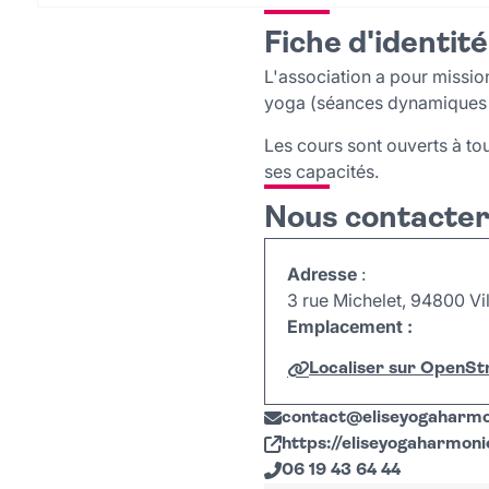
Fiche d'identité
L'association a pour missio
yoga (séances dynamiques et
Les cours sont ouverts à tou
ses capacités.
Nous contacte
Adresse
:
3 rue Michelet, 94800 Vil
Emplacement :
Localiser sur OpenS
+
contact
@
eliseyogaharm
−
https://eliseyogaharmon
06 19 43 64 44