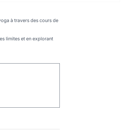
 yoga à travers des cours de
s limites et en explorant
Leaflet
|
©
OpenStreetMap