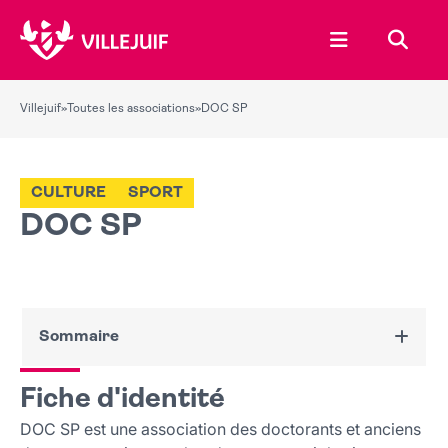
Ouvrir le menu
Recher
Villejuif
»
Toutes les associations
»
DOC SP
CULTURE
SPORT
DOC SP
Sommaire
Fiche d'identité
Fiche d'identité
Nous contacter
DOC SP est une association des doctorants et anciens