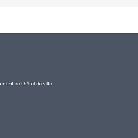
n
atsapp
courriel
tral de l'hôtel de ville.