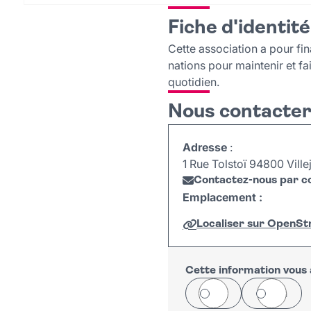
Fiche d'identité
Cette association a pour fin
nations pour maintenir et fai
quotidien.
Nous contacte
Adresse
:
1 Rue Tolstoï 94800 Villej
Contactez-nous par co
Emplacement :
Localiser sur OpenS
+
−
Cette information vous a
Oui
Non