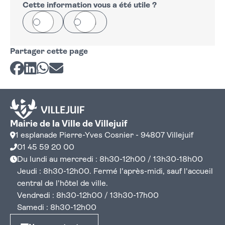
−
Cette information vous a été utile ?
Oui
Non
Partager cette page
Partager sur Facebook
Partager sur LinkedIn
Partager sur Whatsapp
Partager par courriel
Mairie de la Ville de Villejuif
1 esplanade Pierre-Yves Cosnier - 94807 Villejuif
01 45 59 20 00
Du lundi au mercredi : 8h30-12h00 / 13h30-18h00
Jeudi : 8h30-12h00. Fermé l'après-midi, sauf l'accueil
central de l'hôtel de ville.
Vendredi : 8h30-12h00 / 13h30-17h00
Samedi : 8h30-12h00