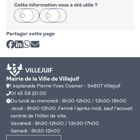
−
Cette information vous a été utile ?
Oui
Non
Partager cette page
Partager sur Facebook
Partager sur LinkedIn
Partager sur Whatsapp
Partager par courriel
Mairie de la Ville de Villejuif
1 esplanade Pierre-Yves Cosnier - 94807 Villejuif
01 45 59 20 00
Du lundi au mercredi : 8h30-12h00 / 13h30-18h00
Jeudi : 8h30-12h00. Fermé l'après-midi, sauf l'accueil
central de l'hôtel de ville.
Vendredi : 8h30-12h00 / 13h30-17h00
Samedi : 8h30-12h00