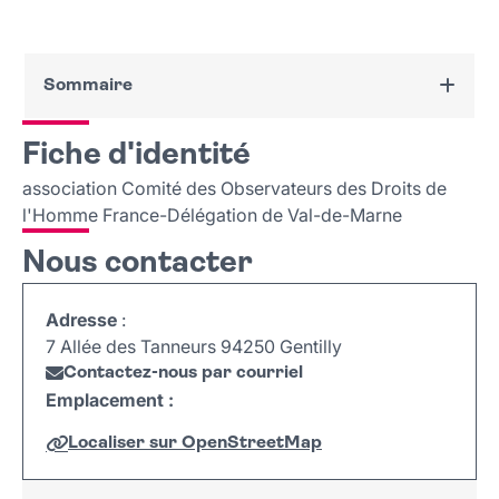
Sommaire
Fiche d'identité
Fiche d'identité
Nous contacter
association Comité des Observateurs des Droits de
l'Homme France-Délégation de Val-de-Marne
Nous contacter
Adresse
:
7 Allée des Tanneurs 94250 Gentilly
Contactez-nous par courriel
Emplacement :
Localiser sur OpenStreetMap
Leaflet
|
©
OpenStreetMap
+