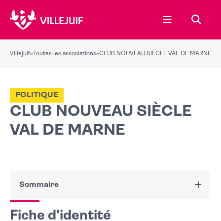
Ouvrir le menu
Recher
Villejuif
»
Toutes les associations
»
CLUB NOUVEAU SIÈCLE VAL DE MARNE
POLITIQUE
CLUB NOUVEAU SIÈCLE
VAL DE MARNE
Sommaire
Fiche d'identité
Fiche d'identité