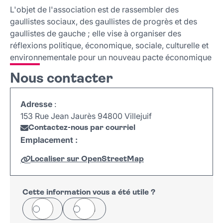
Nous contacter
L'objet de l'association est de rassembler des
gaullistes sociaux, des gaullistes de progrès et des
gaullistes de gauche ; elle vise à organiser des
réflexions politique, économique, sociale, culturelle et
environnementale pour un nouveau pacte économique
Nous contacter
Adresse
:
153 Rue Jean Jaurès 94800 Villejuif
Contactez-nous par courriel
Emplacement :
Localiser sur OpenStreetMap
Leaflet
|
©
OpenStreetMap
+
−
Cette information vous a été utile ?
Oui
Non