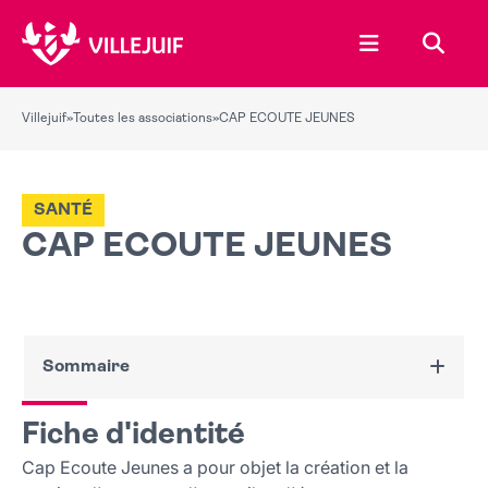
Ouvrir le menu
Recher
Villejuif
»
Toutes les associations
»
CAP ECOUTE JEUNES
SANTÉ
CAP ECOUTE JEUNES
Sommaire
Fiche d'identité
Fiche d'identité
Nous contacter
Cap Ecoute Jeunes a pour objet la création et la