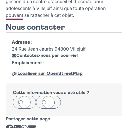
gestion d'un centre d'accueil et d'écoute pour
adolescents à Villejuif ainsi que toute opération
pouvant se rattacher à cet objet.
Nous contacter
Adresse
:
24 Rue Jean Jaurès 94800 Villejuif
Contactez-nous par courriel
Emplacement :
Localiser sur OpenStreetMap
Leaflet
|
©
OpenStreetMap
+
−
Cette information vous a été utile ?
Oui
Non
Partager cette page
Partager sur Facebook
Partager sur LinkedIn
Partager sur Whatsapp
Partager par courriel