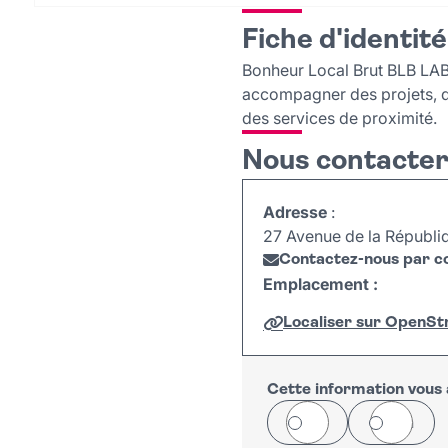
Fiche d'identité
Bonheur Local Brut BLB LAB 
accompagner des projets, des
des services de proximité.
Nous contacte
Adresse
:
27 Avenue de la Républiq
Contactez-nous par co
Emplacement :
Localiser sur OpenS
+
−
Cette information vous a
Oui
Non