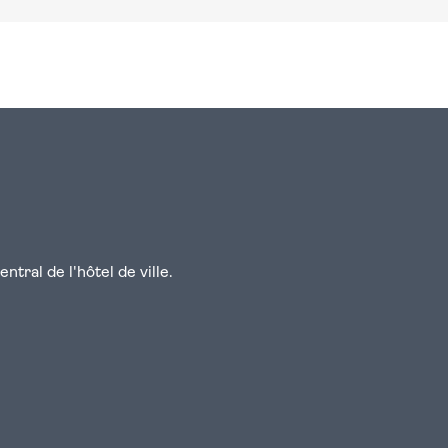
n
atsapp
courriel
tral de l'hôtel de ville.