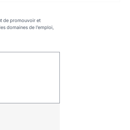
ut de promouvoir et
 les domaines de l’emploi,
Leaflet
|
©
OpenStreetMap