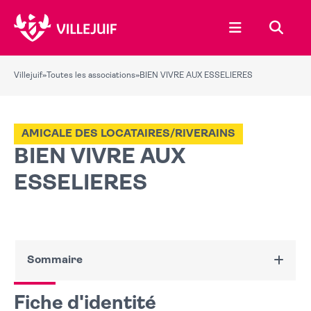
Ouvrir le menu
Recher
Villejuif
»
Toutes les associations
»
BIEN VIVRE AUX ESSELIERES
AMICALE DES LOCATAIRES/RIVERAINS
BIEN VIVRE AUX
ESSELIERES
Sommaire
Fiche d'identité
Fiche d'identité