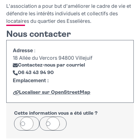
Nous contacter
L'association a pour but d'améliorer le cadre de vie et
défendre les intérêts individuels et collectifs des
locataires du quartier des Esselières.
Nous contacter
Adresse
:
18 Allée du Vercors 94800 Villejuif
Contactez-nous par courriel
06 43 43 94 90
Emplacement :
Localiser sur OpenStreetMap
Leaflet
|
©
OpenStreetMap
+
−
Cette information vous a été utile ?
Oui
Non