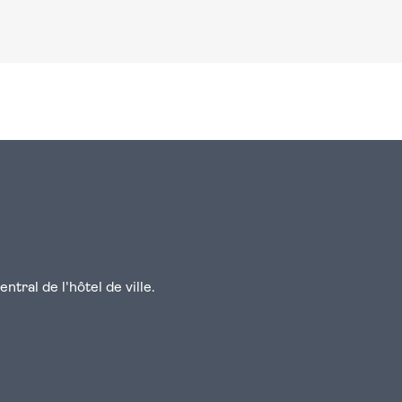
n
atsapp
courriel
tral de l'hôtel de ville.