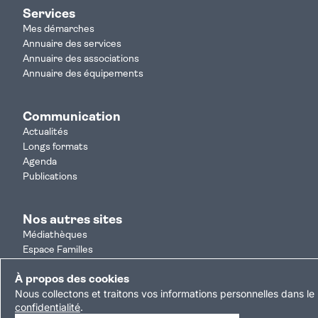
Services
Mes démarches
Annuaire des services
Annuaire des associations
Annuaire des équipements
Communication
Actualités
Longs formats
Agenda
Publications
Nos autres sites
Médiathèques
Espace Familles
Je participe
À propos des cookies
Autorisation d'urbanisme
Nous collectons et traitons vos informations personnelles dans le 
Résultats électoraux
confidentialité
.
Plan du site
Nous contacter
Mentions légales
Politique de confident