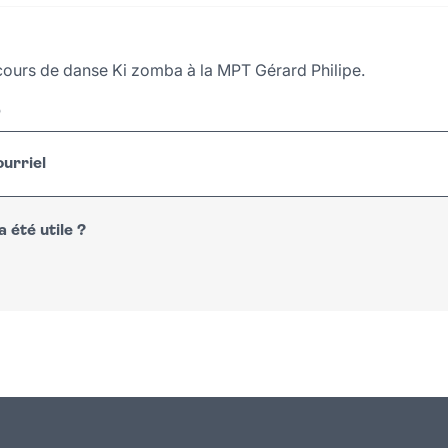
cours de danse Ki zomba à la MPT Gérard Philipe.
r
urriel
 été utile ?
n
atsapp
courriel