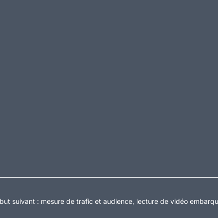
but suivant :
mesure de trafic et audience, lecture de vidéo embarq
ialité
Accessibilité : partiellement conforme
Gestion des cookies