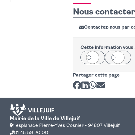
Nous contacte
Contactez-nous par co
Cette information vous a
Oui
Non
Partager cette page
Partager sur Facebook
Partager sur LinkedI
Partager sur Wh
Partager par 
Mairie de la Ville de Villejuif
1 esplanade Pierre-Yves Cosnier - 94807 Villejuif
01 45 59 20 00