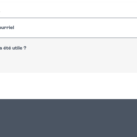
r
urriel
 été utile ?
n
atsapp
courriel