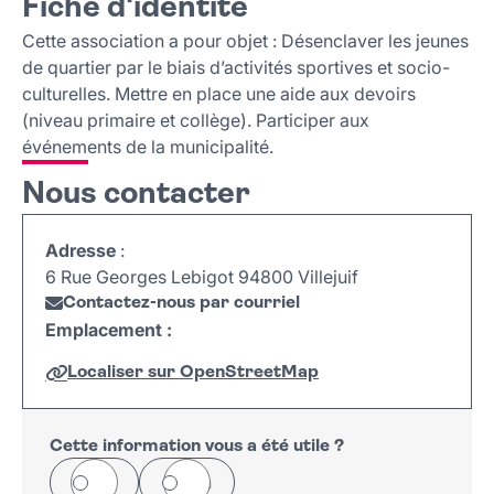
Fiche d'identité
Fiche d'identité
Nous contacter
Cette association a pour objet : Désenclaver les jeunes
de quartier par le biais d’activités sportives et socio-
culturelles. Mettre en place une aide aux devoirs
(niveau primaire et collège). Participer aux
événements de la municipalité.
Nous contacter
Adresse
:
6 Rue Georges Lebigot 94800 Villejuif
Contactez-nous par courriel
Emplacement :
Localiser sur OpenStreetMap
Leaflet
|
©
OpenStreetMap
+
−
Cette information vous a été utile ?
Oui
Non