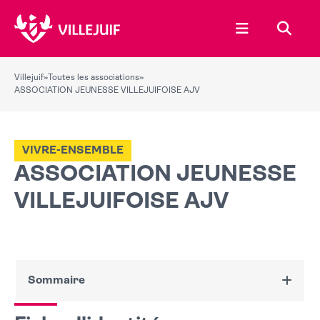
Ouvrir le menu
Recher
Villejuif
»
Toutes les associations
»
ASSOCIATION JEUNESSE VILLEJUIFOISE AJV
VIVRE-ENSEMBLE
ASSOCIATION JEUNESSE
VILLEJUIFOISE AJV
Sommaire