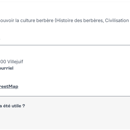
ouvoir la culture berbère (Histoire des berbères, Civilisatio
r
0 Villejuif
urriel
treetMap
 été utile ?