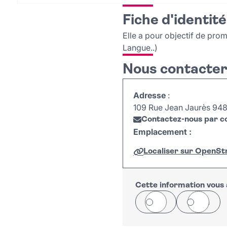
Fiche d'identité
Elle a pour objectif de prom
Langue..)
Nous contacte
Adresse
:
109 Rue Jean Jaurès 9480
Contactez-nous par co
Emplacement :
Localiser sur OpenS
+
−
Cette information vous a
Oui
Non