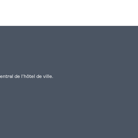
n
atsapp
courriel
tral de l'hôtel de ville.