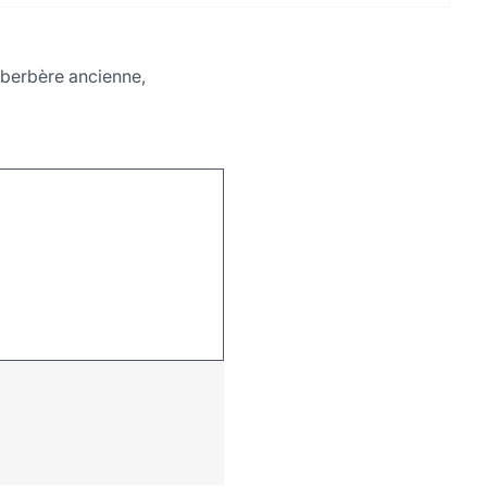
n berbère ancienne,
Leaflet
|
©
OpenStreetMap