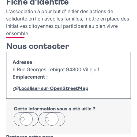
Fiche d'identité
Fiche d'identité
Nous contacter
L'association a pour but d'initier des actions de
solidarité en lien avec les familles, mettre en place des
initiatives citoyennes qui participent au bien vivre
ensemble
Nous contacter
Adresse
:
6 Rue Georges Lebigot 94800 Villejuif
Emplacement :
Localiser sur OpenStreetMap
Leaflet
|
©
OpenStreetMap
+
−
Cette information vous a été utile ?
Oui
Non