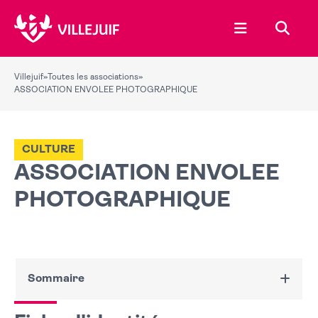
Ouvrir le menu
Recher
Villejuif
»
Toutes les associations
»
ASSOCIATION ENVOLEE PHOTOGRAPHIQUE
CULTURE
ASSOCIATION ENVOLEE
PHOTOGRAPHIQUE
Sommaire