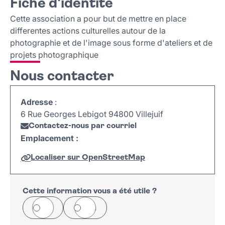
Fiche d'identité
Fiche d'identité
Nous contacter
Cette association a pour but de mettre en place
differentes actions culturelles autour de la
photographie et de l'image sous forme d'ateliers et de
projets photographique
Nous contacter
Adresse
:
6 Rue Georges Lebigot 94800 Villejuif
Contactez-nous par courriel
Emplacement :
Localiser sur OpenStreetMap
Leaflet
|
©
OpenStreetMap
+
−
Cette information vous a été utile ?
Oui
Non