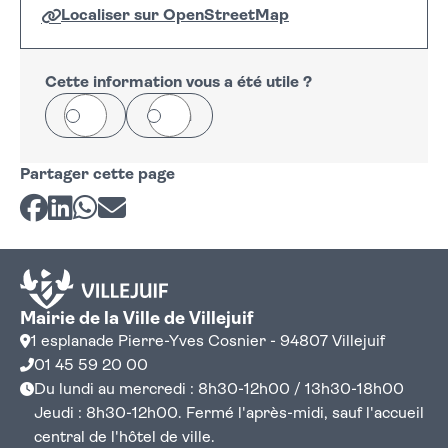
Localiser sur OpenStreetMap
Leaflet
|
©
OpenStreetMap
+
−
Cette information vous a été utile ?
Oui
Non
Partager cette page
Partager sur Facebook
Partager sur LinkedIn
Partager sur Whatsapp
Partager par courriel
Mairie de la Ville de Villejuif
1 esplanade Pierre-Yves Cosnier - 94807 Villejuif
01 45 59 20 00
Du lundi au mercredi : 8h30-12h00 / 13h30-18h00
Jeudi : 8h30-12h00. Fermé l'après-midi, sauf l'accueil
central de l'hôtel de ville.