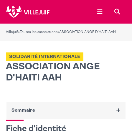
Ouvrir le menu
Recher
Villejuif
»
Toutes les associations
»
ASSOCIATION ANGE D'HAITI AAH
SOLIDARITÉ INTERNATIONALE
ASSOCIATION ANGE
D'HAITI AAH
Sommaire
Fiche d'identité
Fiche d'identité