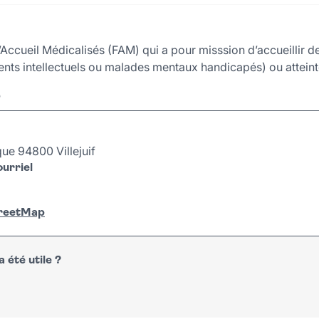
d’Accueil Médicalisés (FAM) qui a pour misssion d’accueillir
ents intellectuels ou malades mentaux handicapés) ou attein
r
ue 94800 Villejuif
urriel
treetMap
 été utile ?