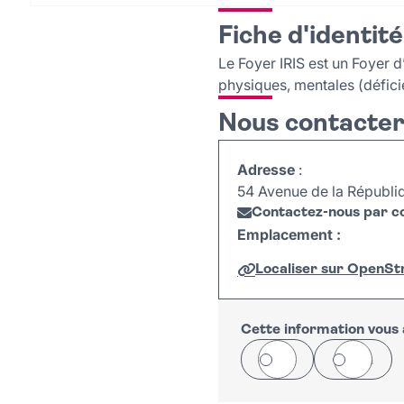
Fiche d'identité
Le Foyer IRIS est un Foyer 
physiques, mentales (défici
Nous contacte
Adresse
:
54 Avenue de la Républiq
Contactez-nous par co
Emplacement :
Localiser sur OpenS
+
−
Cette information vous a
Oui
Non