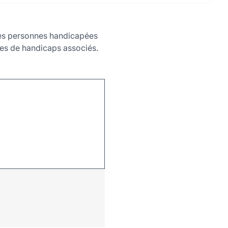
 des personnes handicapées
tes de handicaps associés.
Leaflet
|
©
OpenStreetMap