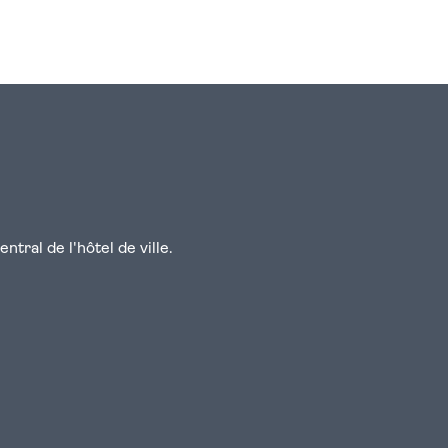
n
atsapp
courriel
tral de l'hôtel de ville.