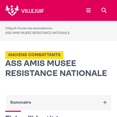
Ouvrir le menu
Recher
Villejuif
»
Toutes les associations
»
ASS AMIS MUSEE RESISTANCE NATIONALE
ANCIENS COMBATTANTS
ASS AMIS MUSEE
RESISTANCE NATIONALE
Sommaire