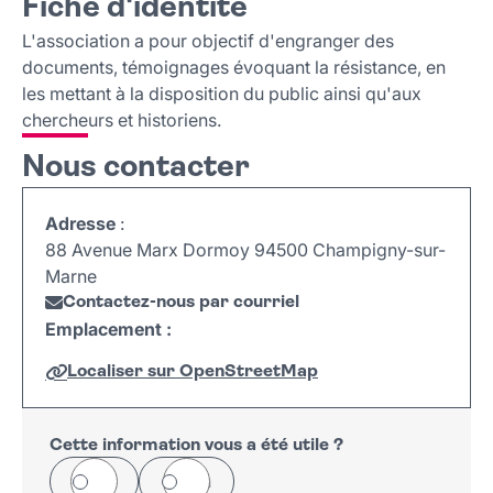
Fiche d'identité
Fiche d'identité
Nous contacter
L'association a pour objectif d'engranger des
documents, témoignages évoquant la résistance, en
les mettant à la disposition du public ainsi qu'aux
chercheurs et historiens.
Nous contacter
Adresse
:
88 Avenue Marx Dormoy 94500 Champigny-sur-
Marne
Contactez-nous par courriel
Emplacement :
Localiser sur OpenStreetMap
Leaflet
|
©
OpenStreetMap
+
−
Cette information vous a été utile ?
Oui
Non