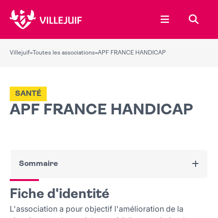
Ouvrir le menu
Recher
Villejuif
»
Toutes les associations
»
APF FRANCE HANDICAP
SANTÉ
APF FRANCE HANDICAP
Sommaire
Fiche d'identité
Fiche d'identité
Nous contacter
L'association a pour objectif l'amélioration de la