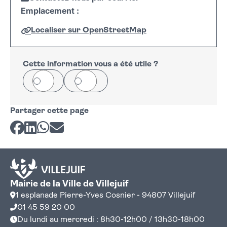
Emplacement :
Localiser sur OpenStreetMap
Leaflet
|
©
OpenStreetMap
+
−
Cette information vous a été utile ?
Oui
Non
Partager cette page
Partager sur Facebook
Partager sur LinkedIn
Partager sur Whatsapp
Partager par courriel
Mairie de la Ville de Villejuif
1 esplanade Pierre-Yves Cosnier - 94807 Villejuif
01 45 59 20 00
Du lundi au mercredi : 8h30-12h00 / 13h30-18h00