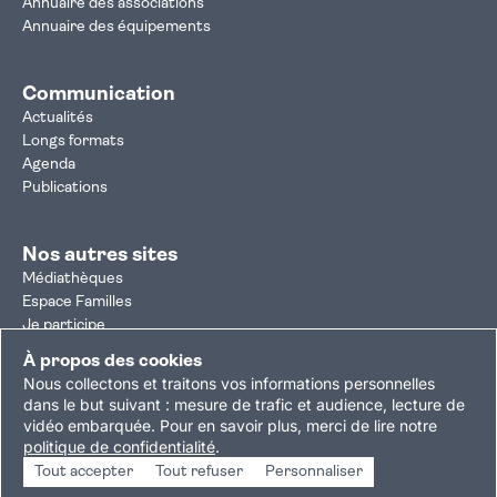
Annuaire des associations
Annuaire des équipements
Communication
Actualités
Longs formats
Agenda
Publications
Nos autres sites
Médiathèques
Espace Familles
Je participe
Autorisation d'urbanisme
À propos des cookies
Résultats électoraux
Nous collectons et traitons vos informations personnelles
Plan du site
Nous contacter
Mentions légales
dans le but suivant :
mesure de trafic et audience, lecture de
vidéo embarquée
.
Pour en savoir plus, merci de lire notre
Politique de confidentialité
Accessibilité : partiellement conforme
politique de confidentialité
.
Gestion des cookies
Tout accepter
Tout refuser
Personnaliser
Copyright © 2026 Ville de Villejuif