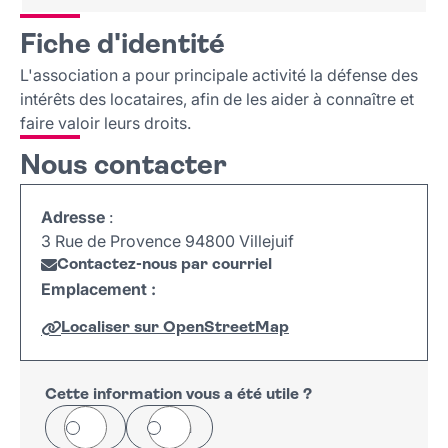
Fiche d'identité
Fiche d'identité
Nous contacter
L'association a pour principale activité la défense des
intérêts des locataires, afin de les aider à connaître et
faire valoir leurs droits.
Nous contacter
Adresse
:
3 Rue de Provence 94800 Villejuif
Contactez-nous par courriel
Emplacement :
Localiser sur OpenStreetMap
Leaflet
|
©
OpenStreetMap
+
−
Cette information vous a été utile ?
Oui
Non