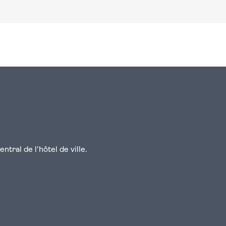
n
atsapp
courriel
tral de l'hôtel de ville.