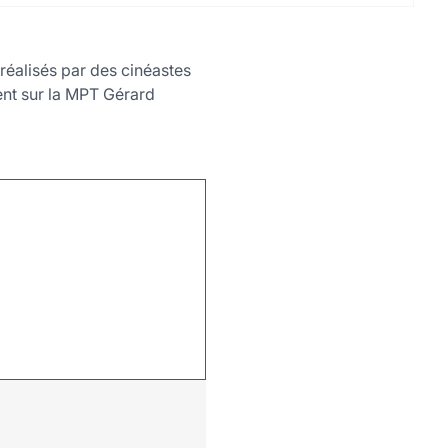
réalisés par des cinéastes
ient sur la MPT Gérard
Leaflet
|
©
OpenStreetMap