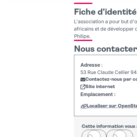
Fiche d'identité
L'association a pour but d'
africains et de développer d
Philipe.
Nous contacte
Adresse
:
53 Rue Claude Cellier 
Contactez-nous par co
Site internet
Emplacement :
Localiser sur OpenS
+
−
Cette information vous a
Oui
Non