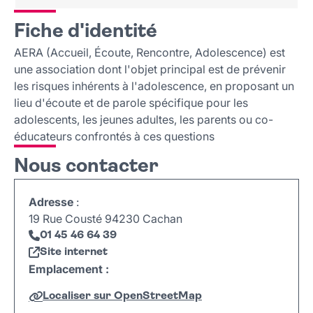
Fiche d'identité
Fiche d'identité
Nous contacter
AERA (Accueil, Écoute, Rencontre, Adolescence) est
une association dont l'objet principal est de prévenir
les risques inhérents à l'adolescence, en proposant un
lieu d'écoute et de parole spécifique pour les
adolescents, les jeunes adultes, les parents ou co-
éducateurs confrontés à ces questions
Nous contacter
Adresse
:
19 Rue Cousté 94230 Cachan
01 45 46 64 39
Site internet
Emplacement :
Localiser sur OpenStreetMap
Leaflet
|
©
OpenStreetMap