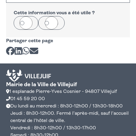
+
−
Cette information vous a été utile ?
Oui
Non
Partager cette page
Partager sur Facebook
Partager sur LinkedIn
Partager sur Whatsapp
Partager par courriel
Mairie de la Ville de Villejuif
1 esplanade Pierre-Yves Cosnier - 94807 Villejuif
01 45 59 20 00
Du lundi au mercredi : 8h30-12h00 / 13h30-18h00
Jeudi : 8h30-12h00. Fermé l'après-midi, sauf l'accueil
central de l'hôtel de ville.
Vendredi : 8h30-12h00 / 13h30-17h00
Samedi : 8h30-12h00