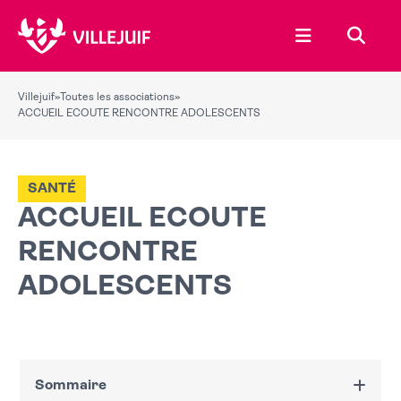
Ouvrir le menu
Recher
Villejuif
»
Toutes les associations
»
ACCUEIL ECOUTE RENCONTRE ADOLESCENTS
SANTÉ
ACCUEIL ECOUTE
RENCONTRE
ADOLESCENTS
Sommaire