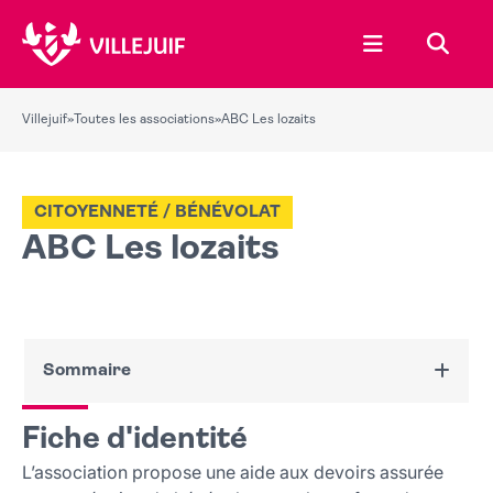
Ouvrir le menu
Recher
Villejuif
»
Toutes les associations
»
ABC Les lozaits
CITOYENNETÉ / BÉNÉVOLAT
ABC Les lozaits
Sommaire
Fiche d'identité
Fiche d'identité
Nous contacter
L’association propose une aide aux devoirs assurée