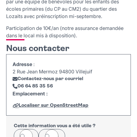
par une équipe de bénévoles pour les enfants des
écoles primaires (du CP au CM2) du quartier des
Lozaits avec préinscription mi-septembre.
Participation de 10€/an (notre assurance demandée
dans le local mis à disposition).
Nous contacter
Adresse
:
2 Rue Jean Mermoz 94800 Villejuif
Contactez-nous par courriel
06 64 85 35 56
Emplacement :
Localiser sur OpenStreetMap
Leaflet
|
©
OpenStreetMap
+
−
Cette information vous a été utile ?
Oui
Non