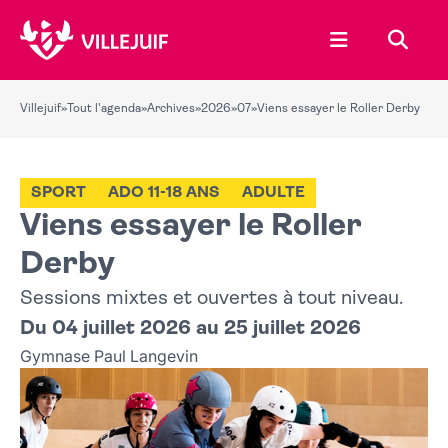
Ouvrir le menu
Recher
Villejuif
»
Tout l'agenda
»
Archives
»
2026
»
07
»
Viens essayer le Roller Derby
SPORT
ADO 11-18 ANS
ADULTE
Viens essayer le Roller
Derby
Sessions mixtes et ouvertes à tout niveau.
Du 04 juillet 2026 au 25 juillet 2026
Gymnase Paul Langevin