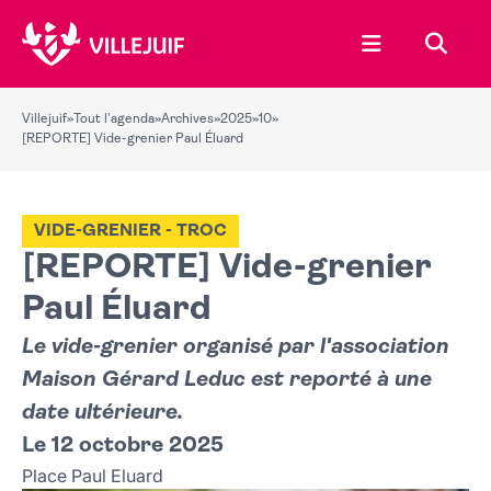
Ouvrir le menu
Recher
Villejuif
»
Tout l'agenda
»
Archives
»
2025
»
10
»
[REPORTE] Vide-grenier Paul Éluard
VIDE-GRENIER - TROC
[REPORTE] Vide-grenier
Paul Éluard
Le vide-grenier organisé par l'association
Maison Gérard Leduc est reporté à une
date ultérieure.
Le 12 octobre 2025
Place Paul Eluard