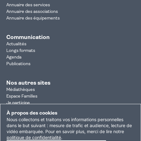
Annuaire des services
Annuaire des associations
Annuaire des équipements
Communication
Actualités
Longs formats
Agenda
Publications
Nos autres sites
Médiathèques
Espace Familles
Je participe
Autorisation d'urbanisme
À propos des cookies
Résultats électoraux
Nous collectons et traitons vos informations personnelles
Plan du site
Nous contacter
Mentions légales
dans le but suivant :
mesure de trafic et audience, lecture de
vidéo embarquée
.
Pour en savoir plus, merci de lire notre
Politique de confidentialité
Accessibilité : partiellement conforme
politique de confidentialité
.
Gestion des cookies