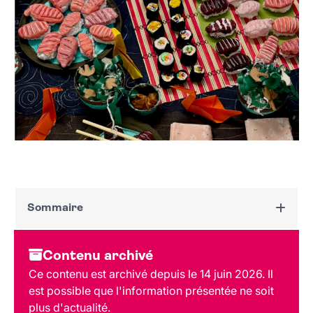
Sommaire
Dates et horaires
Contenu archivé
Au programme
Ce contenu est archivé depuis le 14 juin 2026. Il
Tarif et réservation
est possible que l'information présentée ne soit
Public
plus d'actualité.