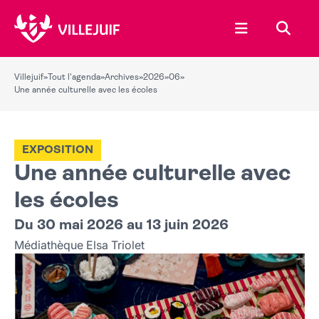
Ouvrir le menu
Recher
Villejuif
»
Tout l'agenda
»
Archives
»
2026
»
06
»
Une année culturelle avec les écoles
EXPOSITION
Une année culturelle avec
les écoles
Du 30 mai 2026 au 13 juin 2026
Médiathèque Elsa Triolet