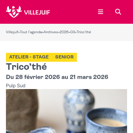
Ouvrir le menu
Recher
Villejuif
»
Tout l'agenda
»
Archives
»
2026
»
03
»
Trico’thé
ATELIER - STAGE
SENIOR
Trico’thé
Du 28 février 2026 au 21 mars 2026
Pulp Sud