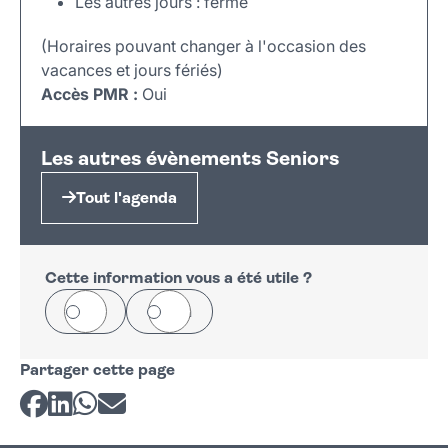
Les autres jours : fermé
(Horaires pouvant changer à l'occasion des
vacances et jours fériés)
Accès PMR :
Oui
Leaflet
|
©
OpenStreetMap
+
Les autres évènements Seniors
−
Tout l'agenda
Cette information vous a été utile ?
Oui
Non
Partager cette page
Partager sur Facebook
Partager sur LinkedIn
Partager sur Whatsapp
Partager par courriel