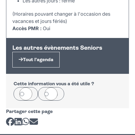
Les autres jours : fermé
(Horaires pouvant changer à l'occasion des
vacances et jours fériés)
Accès PMR :
Oui
Leaflet
|
©
OpenStreetMap
+
Les autres évènements Seniors
−
Tout l'agenda
Cette information vous a été utile ?
Oui
Non
Partager cette page
Partager sur Facebook
Partager sur LinkedIn
Partager sur Whatsapp
Partager par courriel