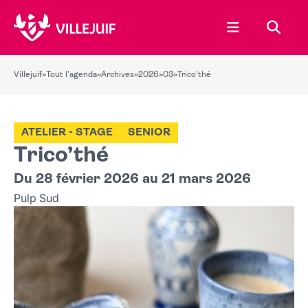
Ouvrir le menu
Recher
Villejuif
»
Tout l'agenda
»
Archives
»
2026
»
03
»
Trico’thé
ATELIER - STAGE
SENIOR
Trico’thé
Du 28 février 2026 au 21 mars 2026
Pulp Sud