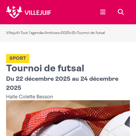
Ouvrir le menu
Recher
Villejuif
»
Tout l'agenda
»
Archives
»
2025
»
12
»
Tournoi de futsal
SPORT
Tournoi de futsal
Du 22 décembre 2025 au 24 décembre
2025
Halle Colette Besson