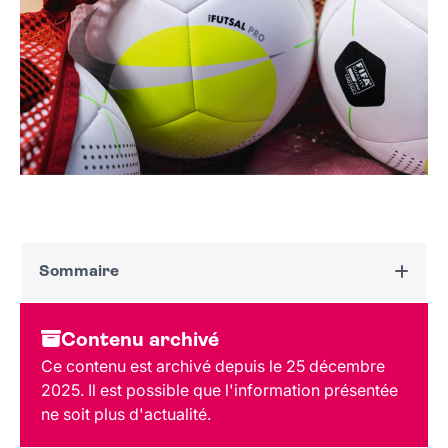
Sommaire
Dates et horaires
Contenu archivé
Au programme
Ce contenu est archivé depuis le 25 décembre
Tarif et réservation
2025. Il est possible que l'information présentée
Public
ne soit plus d'actualité.
Lieu et contact