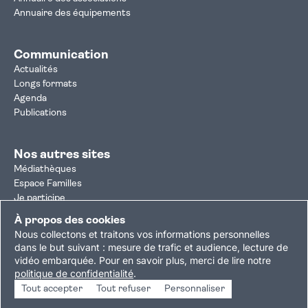
Annuaire des équipements
Communication
Actualités
Longs formats
Agenda
Publications
Nos autres sites
Médiathèques
Espace Familles
Je participe
Autorisation d'urbanisme
À propos des cookies
Résultats électoraux
Nous collectons et traitons vos informations personnelles
Plan du site
Nous contacter
Mentions légales
dans le but suivant :
mesure de trafic et audience, lecture de
vidéo embarquée
.
Pour en savoir plus, merci de lire notre
Politique de confidentialité
Accessibilité : partiellement conforme
politique de confidentialité
.
Gestion des cookies
Tout accepter
Tout refuser
Personnaliser
Copyright © 2026 Ville de Villejuif