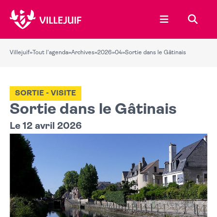
Ouvrir le menu
Recher
Villejuif
»
Tout l'agenda
»
Archives
»
2026
»
04
»
Sortie dans le Gâtinais
SORTIE - VISITE
Sortie dans le Gâtinais
Le 12 avril 2026