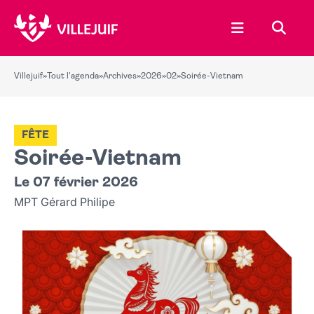
Ouvrir le menu
Recher
Villejuif
»
Tout l'agenda
»
Archives
»
2026
»
02
»
Soirée-Vietnam
FÊTE
Soirée-Vietnam
Le 07 février 2026
MPT Gérard Philipe