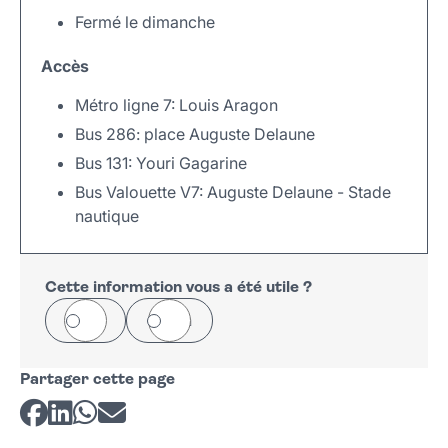
Fermé le dimanche
Accès
Métro ligne 7: Louis Aragon
Bus 286: place Auguste Delaune
Bus 131: Youri Gagarine
Bus Valouette V7: Auguste Delaune - Stade
nautique
Leaflet
|
©
OpenStreetMap
+
−
Cette information vous a été utile ?
Oui
Non
Partager cette page
Partager sur Facebook
Partager sur LinkedIn
Partager sur Whatsapp
Partager par courriel