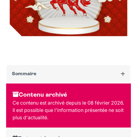
Sommaire
Dates et horaires
Contenu archivé
Au programme
Ce contenu est archivé depuis le 08 février 2026.
Tarif et réservation
Il est possible que l'information présentée ne soit
Public
plus d'actualité.
Lieu et contact