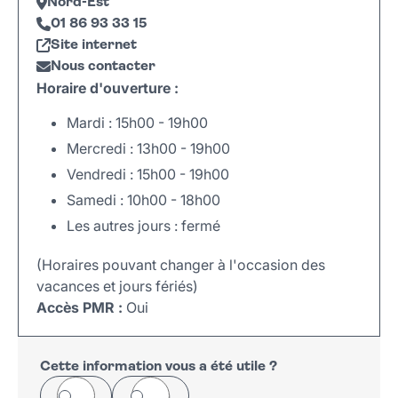
Nord-Est
01 86 93 33 15
Site internet
Nous contacter
Horaire d'ouverture :
Mardi : 15h00 - 19h00
Mercredi : 13h00 - 19h00
Vendredi : 15h00 - 19h00
Samedi : 10h00 - 18h00
Les autres jours : fermé
(Horaires pouvant changer à l'occasion des
vacances et jours fériés)
Accès PMR :
Oui
Leaflet
|
©
OpenStreetMap
+
−
Cette information vous a été utile ?
Oui
Non