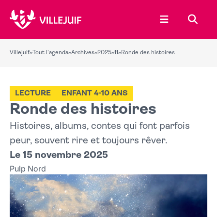
Ouvrir le menu
Recher
Villejuif
»
Tout l'agenda
»
Archives
»
2025
»
11
»
Ronde des histoires
LECTURE
ENFANT 4-10 ANS
Ronde des histoires
Histoires, albums, contes qui font parfois
peur, souvent rire et toujours rêver.
Le 15 novembre 2025
Pulp Nord