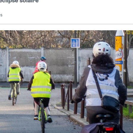
éclipse solaire
es