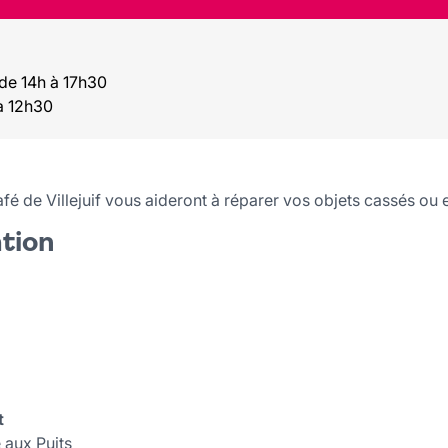
e 14h à 17h30
à 12h30
é de Villejuif vous aideront à réparer vos objets cassés ou
ation
t
e aux Puits