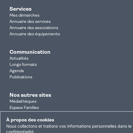
Services
Mes démarches
Annuaire des services
Annuaire des associations
Annuaire des équipements
Communication
Actualités
Longs formats
Agenda
Publications
Nos autres sites
Médiathèques
Espace Familles
Je participe
À propos des cookies
Autorisation d'urbanisme
Nous collectons et traitons vos informations personnelles dans le 
Résultats électoraux
confidentialité
.