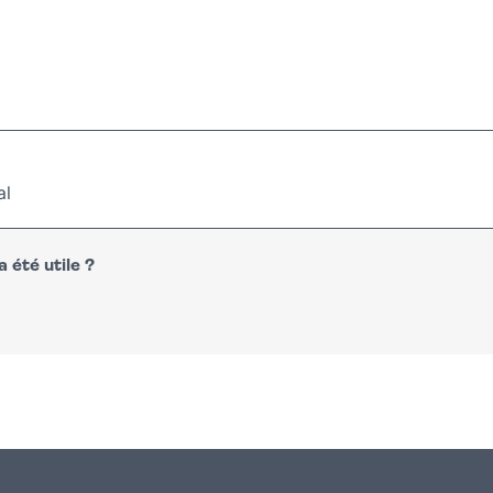
al
 été utile ?
n
atsapp
courriel