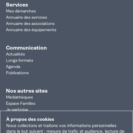
Services
Mes démarches
Annuaire des services
Annuaire des associations
Annuaire des équipements
Communication
Actualités
Longs formats
Agenda
Publications
Nos autres sites
Médiathèques
Espace Familles
Je participe
Autorisation d'urbanisme
À propos des cookies
Résultats électoraux
Nous collectons et traitons vos informations personnelles
Plan du site
Nous contacter
Mentions légales
dans le but suivant :
mesure de trafic et audience, lecture de