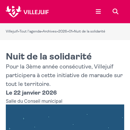
Ouvrir le menu
Recher
Villejuif
»
Tout l'agenda
»
Archives
»
2026
»
01
»
Nuit de la solidarité
Nuit de la solidarité
Pour la 3ème année consécutive, Villejuif
participera à cette initiative de maraude sur
tout le territoire.
Le 22 janvier 2026
Salle du Conseil municipal